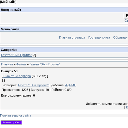
[
Мой сайт
]
Вход на сайт
В
Ст
Меню сайта
Главная страница
Гостевая книга
Обратная
Categories
Газета "ЗА и Против"
[3]
Главная
»
Файлы
»
Газета "ЗА и Против"
Выпуск 53
[
Скачать с сервера
(691.2 Kb) ]
53
Категория
:
Газета "ЗА и Против"
|
Добавил
:
АДМИН
Просмотров
:
1226
|
Загрузок
:
49
|
Рейтинг
:
0.0
/
0
Всего комментариев
:
0
Добавлять комментарии могу
[
Р
Полная версия сайта